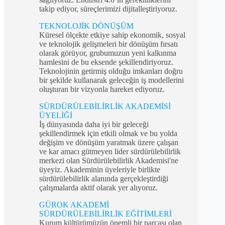
takip ediyor, süreçlerimizi dijitalleştiriyoruz.
TEKNOLOJİK DÖNÜŞÜM
Küresel ölçekte etkiye sahip ekonomik, sosyal
ve teknolojik gelişmeleri bir dönüşüm fırsatı
olarak görüyor, grubumuzun yeni kalkınma
hamlesini de bu eksende şekillendiriyoruz.
Teknolojinin getirmiş olduğu imkanları doğru
bir şekilde kullanarak geleceğin iş modellerini
oluşturan bir vizyonla hareket ediyoruz.
SÜRDÜRÜLEBİLİRLİK AKADEMİSİ
ÜYELİĞİ
İş dünyasında daha iyi bir geleceği
şekillendirmek için etkili olmak ve bu yolda
değişim ve dönüşüm yaratmak üzere çalışan
ve kar amacı gütmeyen lider sürdürülebilirlik
merkezi olan Sürdürülebilirlik Akademisi'ne
üyeyiz. Akademinin üyeleriyle birlikte
sürdürülebilirlik alanında gerçekleştirdiği
çalışmalarda aktif olarak yer alıyoruz.
GÜROK AKADEMİ
SÜRDÜRÜLEBİLİRLİK EĞİTİMLERİ
Kurum kültürümüzün önemli bir parçası olan