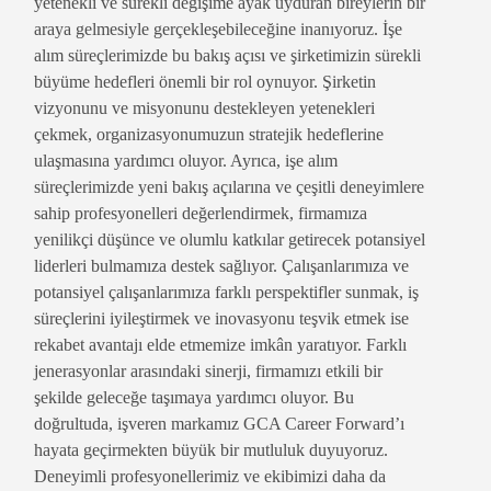
yetenekli ve sürekli değişime ayak uyduran bireylerin bir
araya gelmesiyle gerçekleşebileceğine inanıyoruz. İşe
alım süreçlerimizde bu bakış açısı ve şirketimizin sürekli
büyüme hedefleri önemli bir rol oynuyor. Şirketin
vizyonunu ve misyonunu destekleyen yetenekleri
çekmek, organizasyonumuzun stratejik hedeflerine
ulaşmasına yardımcı oluyor. Ayrıca, işe alım
süreçlerimizde yeni bakış açılarına ve çeşitli deneyimlere
sahip profesyonelleri değerlendirmek, firmamıza
yenilikçi düşünce ve olumlu katkılar getirecek potansiyel
liderleri bulmamıza destek sağlıyor. Çalışanlarımıza ve
potansiyel çalışanlarımıza farklı perspektifler sunmak, iş
süreçlerini iyileştirmek ve inovasyonu teşvik etmek ise
rekabet avantajı elde etmemize imkân yaratıyor. Farklı
jenerasyonlar arasındaki sinerji, firmamızı etkili bir
şekilde geleceğe taşımaya yardımcı oluyor. Bu
doğrultuda, işveren markamız GCA Career Forward’ı
hayata geçirmekten büyük bir mutluluk duyuyoruz.
Deneyimli profesyonellerimiz ve ekibimizi daha da