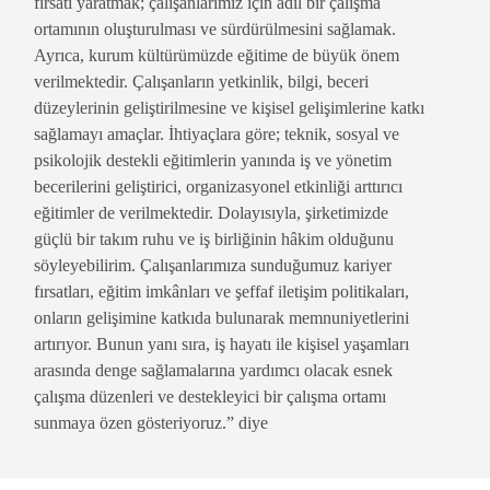
fırsatı yaratmak; çalışanlarımız için adil bir çalışma
ortamının oluşturulması ve sürdürülmesini sağlamak.
Ayrıca, kurum kültürümüzde eğitime de büyük önem
verilmektedir. Çalışanların yetkinlik, bilgi, beceri
düzeylerinin geliştirilmesine ve kişisel gelişimlerine katkı
sağlamayı amaçlar. İhtiyaçlara göre; teknik, sosyal ve
psikolojik destekli eğitimlerin yanında iş ve yönetim
becerilerini geliştirici, organizasyonel etkinliği arttırıcı
eğitimler de verilmektedir. Dolayısıyla, şirketimizde
güçlü bir takım ruhu ve iş birliğinin hâkim olduğunu
söyleyebilirim. Çalışanlarımıza sunduğumuz kariyer
fırsatları, eğitim imkânları ve şeffaf iletişim politikaları,
onların gelişimine katkıda bulunarak memnuniyetlerini
artırıyor. Bunun yanı sıra, iş hayatı ile kişisel yaşamları
arasında denge sağlamalarına yardımcı olacak esnek
çalışma düzenleri ve destekleyici bir çalışma ortamı
sunmaya özen gösteriyoruz.” diye